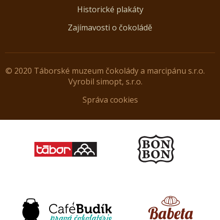
Historické plakáty
Zajímavosti o čokoládě
© 2020 Táborské muzeum čokolády a marcipánu s.r.o.
Vyrobil
simopt, s.r.o.
Správa cookies