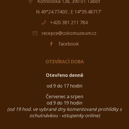
Kotnovská 138, 390 01 Tábor
N 49°24.77400', E 14°39.48717'
+420 381 211 784
recepce@
cokomuzeum.cz
facebook
OTEVÍRACÍ DOBA
Otevřeno denně
od 9 do 17 hodin
Červenec a srpen
od 9 do 19 hodin
(od 19 hod. ve vybrané dny komentované prohlídky s
ochutnávkou - vstupenky online)