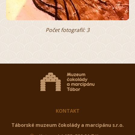
Počet fotografií: 3
KONTAKT
Táborské muzeum čokolády a marcipánu s.r.o.